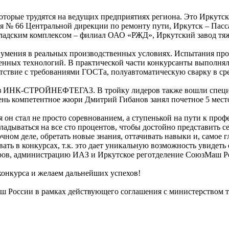
которые трудятся на ведущих предприятиях региона. Это Иркутс
 66 Центральной дирекции по ремонту пути, Иркутск – Пасс
ладским комплексом – филиал ОАО «РЖД», Иркутский завод тя
мения в реальных производственных условиях. Испытания прохо
менных технологий. В практической части конкурсанты выполня
тствие с требованиями ГОСТа, полуавтоматическую сварку в сре
 из ИНК-СТРОЙНЕФТЕГАЗ. В тройку лидеров также вошли специа
ень компетентное жюри Дмитрий Гибанов занял почетное 5 мест
я он стал не просто соревнованием, а ступенькой на пути к про
адываться на все сто процентов, чтобы достойно представить с
очном деле, обретать новые знания, оттачивать навыки и, самое 
вать в конкурсах, т.к. это дает уникальную возможность увидет
оров, администрацию ИАЗ и Иркутское реготделение СоюзМаш Ро
онкурса и желаем дальнейших успехов!
России в рамках действующего соглашения с министерством тр