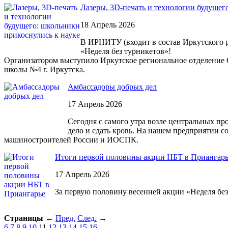
Лазеры, 3D-печать и технологии будущег
18 Апрель 2026
В ИРНИТУ (входит в состав Иркутского 
«Неделя без турникетов»!
Организатором выступило Иркутское региональное отделение 
школы №4 г. Иркутска.
Амбассадоры добрых дел
17 Апрель 2026
Сегодня с самого утра возле центральных пр
дело и сдать кровь. На нашем предприятии 
машиностроителей России и ИОСПК.
Итоги первой половины акции НБТ в Приангар
17 Апрель 2026
За первую половину весенней акции «Неделя без
Страницы
←
Пред.
След.
→
6
7
8
9
10
11
12
13
14
15
16