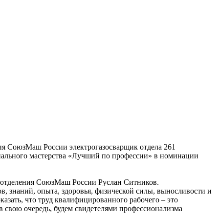
ия СоюзМаш России электрогазосварщик отдела 261
онального мастерства «Лучший по профессии» в номинации
еготделения СоюзМаш России Руслан Ситников.
в, знаний, опыта, здоровья, физической силы, выносливости и
азать, что труд квалифицированного рабочего – это
 в свою очередь, будем свидетелями профессионализма