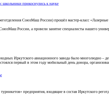
о: школьники прикоснулись к науке
реготделения СоюзМаш России) прошёл мастер-класс «Лазерные 
СоюзМаш России, а провели занятие специалисты нашего униве
оходных Иркутского авиационного завода было многолюдно – дес
состоялся первый в этом году мобильный день донора, организ
ье
 турникетов» предприятия, входящие в состав Иркутского реготд