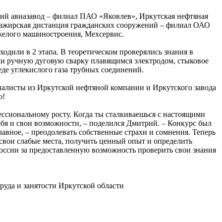
кий авиазавод – филиал ПАО «Яковлев», Иркутская нефтяная
ажирская дистанция гражданских сооружений – филиал ОАО
желого машиностроения, Мехсервис.
дили в 2 этапа. В теоретическом проверялись знания в
ли ручную дуговую сварку плавящимся электродом, стыковое
де углекислого газа трубных соединений.
листы из Иркутской нефтяной компании и Иркутского завода
о!
фессиональному росту. Когда ты сталкиваешься с настоящими
ебя и свои возможности, – поделился Дмитрий. – Конкурс был
главное, – преодолевать собственные страхи и сомнения. Теперь
ь свои слабые места, получить ценный опыт и определить
ссии за предоставленную возможность проверить свои знания
уда и занятости Иркутской области