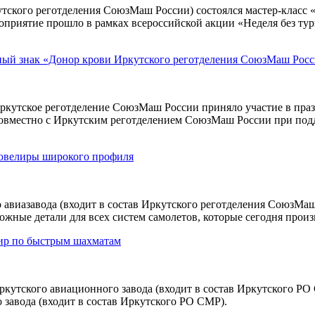
утского реготделения СоюзМаш России) состоялся мастер-класс
оприятие прошло в рамках всероссийской акции «Неделя без ту
ный знак «Донор крови Иркутского реготделения СоюзМаш Рос
Иркутское реготделение СоюзМаш России приняло участие в пра
совместно с Иркутским реготделением СоюзМаш России при подд
 ювелиры широкого профиля
 авиазавода (входит в состав Иркутского реготделения СоюзМаш
ожные детали для всех систем самолетов, которые сегодня прои
ир по быстрым шахматам
кутского авиационного завода (входит в состав Иркутского РО
 завода (входит в состав Иркутского РО СМР).