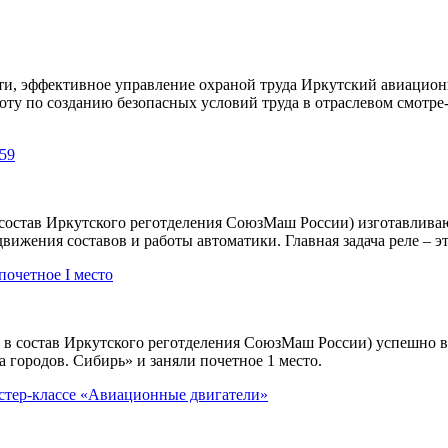
ти, эффективное управление охраной труда Иркутский авиацион
оту по созданию безопасных условий труда в отраслевом смотре
59
 состав Иркутского реготделения СоюзМаш России) изготавлива
вижения составов и работы автоматики. Главная задача реле – эт
очетное I место
в состав Иркутского реготделения СоюзМаш России) успешно в
 городов. Сибирь» и заняли почетное 1 место.
стер-классе «Авиационные двигатели»