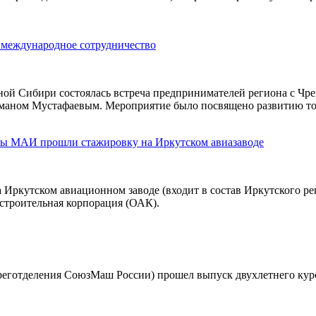
 международное сотрудничество
ной Сибири состоялась встреча предпринимателей региона с 
маном Мустафаевым. Мероприятие было посвящено развитию тор
ты МАИ прошли стажировку на Иркутском авиазаводе
Иркутском авиационном заводе (входит в состав Иркутского р
строительная корпорация (ОАК).
реготделения СоюзМаш России) прошел выпуск двухлетнего ку