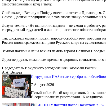
самоотверженный труд в тылу.
Свой вклад в Великую Победу внесли и жители Приангарья. С 
Союза. Десятки предприятий, в том числе эвакуированные из 
Лозунг тех лет: «Не выполнил задания – не уходи с работы», 
сверхурочный труд детей и женщин, население области собирал
Так сложился единый подвиг народа-освободителя, который мы
Россия вновь сражается за право Русского мира на существов
Земной поклон и наша вечная память героям Великой Победы! 
Дорогие друзья, желаю вам крепкого здоровья, созидательного 
Председатель Иркутского реготделения СоюзМаш России
А.А. Вепрев
Сотрудники ИАЗ взяли серебро на юбилейно
7 Август 2026
Пятый юбилейный корпоративный чемпионат п
В соревнованиях участвовали 16 холдингов.
ИРНИТУ посетил посол Пакистана в РФ 