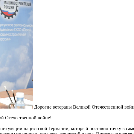
Дорогие ветераны Великой Отечественной вой
ой Отечественной войне!
апитуляции нацистской Германии, который поставил точку в сам
вским полчищам, стал весь советский народ. В тяжелые времена 