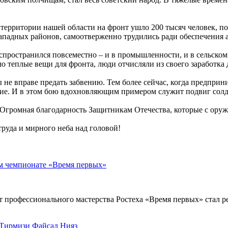
территории нашей области на фронт ушло 200 тысяч человек, по
западных районов, самоотверженно трудились ради обеспечения
распространился повсеместно – и в промышленности, и в сельско
о теплые вещи для фронта, люди отчисляли из своего заработка
 не вправе предать забвению. Тем более сейчас, когда предпр
ание. И в этом бою вдохновляющим примером служит подвиг сол
Огромная благодарность Защитникам Отечества, которые с оруж
труда и мирного неба над головой!
м чемпионате «Время первых»
рофессионального мастерства Ростеха «Время первых» стал рек
Тирмизи Файсал Нияз