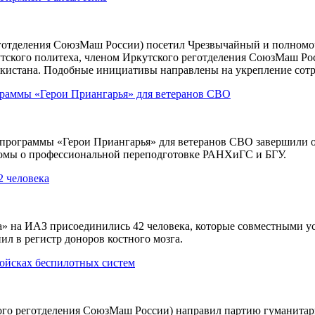
еготделения СоюзМаш России) посетил Чрезвычайный и полном
кутского политеха, членом Иркутского реготделения СоюзМаш Р
кистана. Подобные инициативы направлены на укрепление сотру
граммы «Герои Приангарья» для ветеранов СВО
 программы «Герои Приангарья» для ветеранов СВО завершили 
омы о профессиональной переподготовке РАНХиГС и БГУ.
 человека
» на ИАЗ присоединились 42 человека, которые совместными уси
ил в регистр доноров костного мозга.
ойсках беспилотных систем
кого реготделения СоюзМаш России) направил партию гуманита