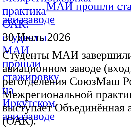
МАИ прошли ста
авиазаводе
30 Июль 2026
Студенты МАИ завершили
авиационном заводе (вход
реготделения СоюзМаш Ро
Межрегиональной практик
выступает Объединённая 
(ОАК).