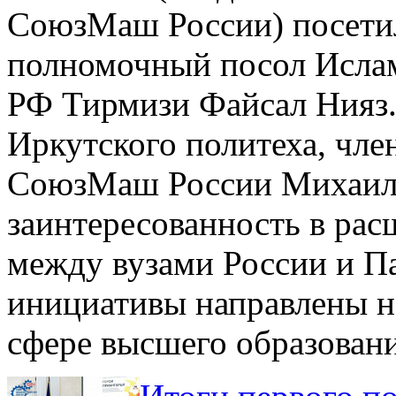
СоюзМаш России) посети
полномочный посол Ислам
РФ Тирмизи Файсал Нияз. 
Иркутского политеха, чле
СоюзМаш России Михаило
заинтересованность в рас
между вузами России и П
инициативы направлены н
сфере высшего образовани