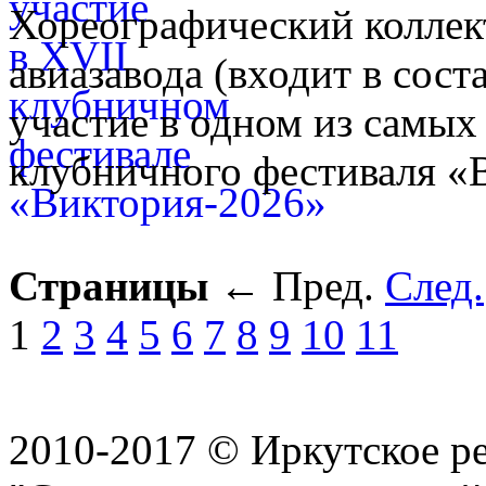
Хореографический колле
авиазавода (входит в сос
участие в одном из самых
клубничного фестиваля «
Страницы
←
Пред.
След.
1
2
3
4
5
6
7
8
9
10
11
2010-2017 © Иркутское р