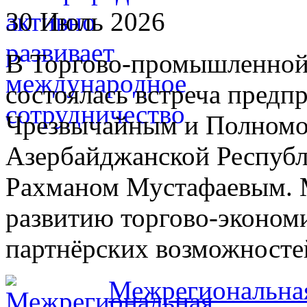
30 Июль 2026
В Торгово-промышленной
состоялась встреча предп
Чрезвычайным и Полном
Азербайджанской Республ
Рахманом Мустафаевым. 
развитию торгово-экономи
партнёрских возможносте
Межрегиональная