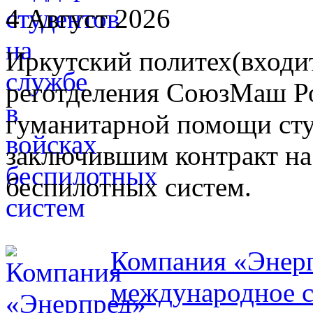
4 Август 2026
Иркутский политех(входит
реготделения СоюзМаш Ро
гуманитарной помощи сту
заключившим контракт на
беспилотных систем.
Компания «Энерп
международное с