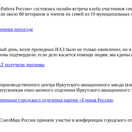
Работа России» состоялась онлайн-встреча клуба участников 
ли около 80 ветеранов и членов их семей из 19 муниципальных
опреки непогоде
ный день, возле проходных ИАЗ было не только оживленно, но 
новь подтвердили: если дело касается помощи людям, мы едины 
АТ получили дипломы
о-производственного центра Иркутского авиационного завода (в
пускникам очно-заочного отделения Иркутского авиационного 
ренции городского отделения партии «Единая Россия»
 СоюзМаш России приняли участие в конференции городского от