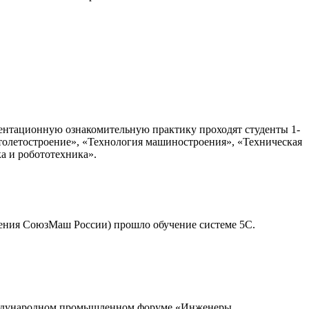
ентационную ознакомительную практику проходят студенты 1-
толетостроение», «Технология машиностроения», «Техническая
а и робототехника».
еления СоюзМаш России) прошло обучение системе 5С.
 международном промышленном форуме «Инженеры