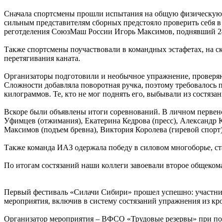
Сначала спортсмены прошли испытания на общую физическую п
сильным представителям сборных предстояло проверить себя в 
реготделения СоюзМаш России Игорь Максимов, поднявший 24
Также спортсмены поучаствовали в командных эстафетах, на с
перетягивания каната.
Организаторы подготовили и необычное упражнение, проверяю
Сложности добавляла поворотная ручка, поэтому требовалось 
килограммов. Те, кто не мог поднять его, выбывали из состяза
Вскоре были объявлены итоги соревнований. В личном первен
Уфимцев (отжимания), Екатерина Кедрова (пресс), Александр 
Максимов (подъем бревна), Виктория Королева (гиревой спорт)
Также команда ИАЗ одержала победу в силовом многоборье, стал
По итогам состязаний наши коллеги завоевали второе общеком
Первый фестиваль «Силачи Сибири» прошел успешно: участни
мероприятия, включив в систему состязаний упражнения из кро
Организатор мероприятия – ВФСО «Трудовые резервы» при по