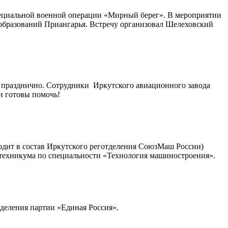
специальной военной операции «Мирный берег». В мероприятии
 образований Приангарья. Встречу организовал Шелеховский
и празднично. Сотрудники Иркутского авиационного завода
и готовы помочь!
ходит в состав Иркутского реготделения СоюзМаш России)
техникума по специальности «Технология машиностроения».
деления партии «Единая Россия».