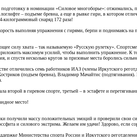
одготовку в номинации «Силовое многоборье»: отжимались, по
логлифте – подъеме бревна, а еще в рывке гири, в котором отли
-килограммовый снаряд 172 раза!
корость выполняя упражнения с гирями, берпи и поднимаясь на 
щее силу хвата – так называемую «Русскую рулетку». Спортсм
приложить максимум усилий, чтобы выполнить упражнение. К том
ния, и спустя несколько кругов за призовые места боролись силь
стве отличились семь работников ИАЗ (члены Иркутского регот
Костриков (подъем бревна), Владимир Мачайтис (подтягивания).
.
а второй в гиревом спорте, третьей – в эстафете и перетягиван
андное место!
ки получили массу положительных эмоций и проверили свои с
ссфита и силового экстрима. Желаем им удачи! Здорово, если с
ддержке Министерства спорта России и Иркутского реготделен