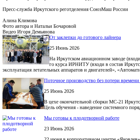
Пресс-служба Иркутского реготделения СоюзМаш России
Алина Климова
Фото автора и Натальи Бочаровой
Видео Игоря Демьянова
От заклепки до готового лайнера
25 Июнь 2026
На Иркутском авиационном заводе (вход
го курса ИРНИТУ (входи в состав Иркут
эксплуатация летательных аппаратов и двигателей», «Автомат
Поточное производство без потери времени
25 Июнь 2026
В цехе окончательной сборки МС-21 Иркутс
Цель обучения - наведение системного поря
Мы готовы к плодотворной работе
23 Июнь 2026
22 июня в корпоративном центре «Яковлев