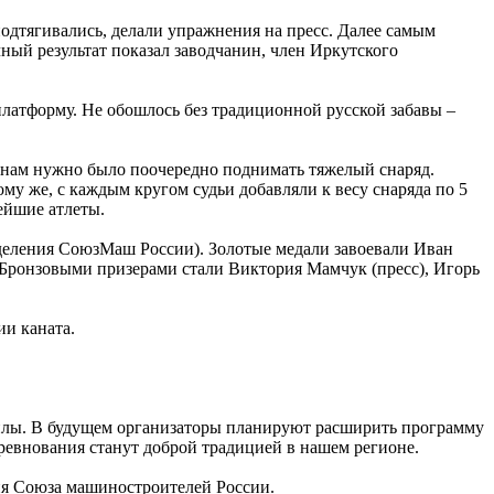
дтягивались, делали упражнения на пресс. Далее самым
чный результат показал заводчанин, член Иркутского
платформу. Не обошлось без традиционной русской забавы –
енам нужно было поочередно поднимать тяжелый снаряд.
у же, с каждым кругом судьи добавляли к весу снаряда по 5
нейшие атлеты.
деления СоюзМаш России). Золотые медали завоевали Иван
 Бронзовыми призерами стали Виктория Мамчук (пресс), Игорь
ии каната.
илы. В будущем организаторы планируют расширить программу
оревнования станут доброй традицией в нашем регионе.
ия Союза машиностроителей России.