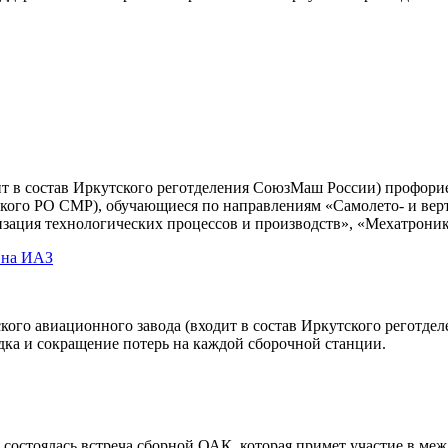
ит в состав Иркутского реготделения СоюзМаш России) профори
ского РО СМР), обучающиеся по направлениям «Самолето- и вер
изация технологических процессов и производств», «Мехатроник
 на ИАЗ
кого авиационного завода (входит в состав Иркутского реготд
дка и сокращение потерь на каждой сборочной станции.
» состоялась встреча сборной ОАК, которая примет участие в