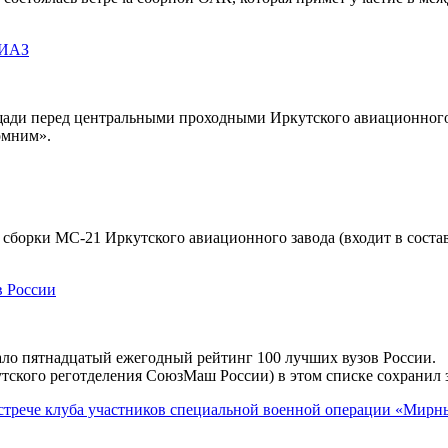
 ИАЗ
ощади перед центральными проходными Иркутского авиационного 
омним».
й сборки МС-21 Иркутского авиационного завода (входит в сост
в России
ло пятнадцатый ежегодный рейтинг 100 лучших вузов России.
тского реготделения СоюзМаш России) в этом списке сохранил з
стрече клуба участников специальной военной операции «Мирн