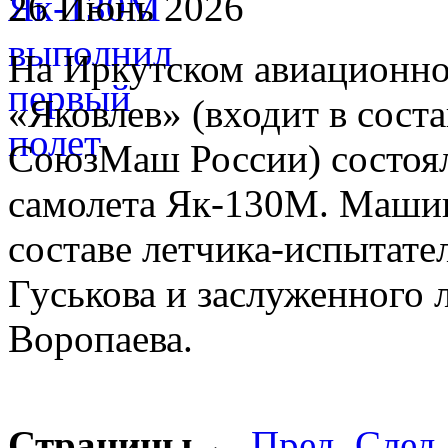
26 Июнь 2026
На Иркутском авиационно
«Яковлев» (входит в сост
СоюзМаш России) состоял
самолета Як-130М. Машин
составе летчика-испытате
Гуськова и заслуженного 
Воропаева.
Страницы
←
Пред.
След.