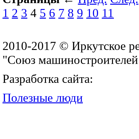
1
2
3
4
5
6
7
8
9
10
11
2010-2017 © Иркутское р
"Союз машиностроителей
Разработка сайта:
Полезные люди