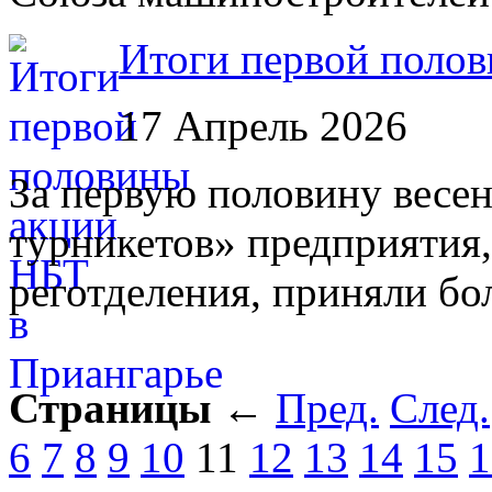
Итоги первой полов
17 Апрель 2026
За первую половину весен
турникетов» предприятия,
реготделения, приняли бо
Страницы
←
Пред.
След.
6
7
8
9
10
11
12
13
14
15
1