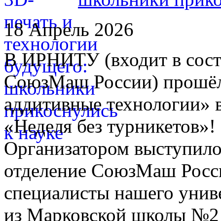
18 Апрель 2026
В ИРНИТУ (входит в сост
СоюзМаш России) прошёл 
аддитивные технологии» 
«Неделя без турникетов»!
Организатором выступило
отделение СоюзМаш Росси
специалисты нашего униве
из Марковской школы №2 