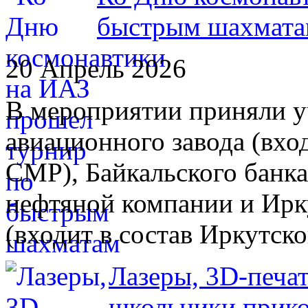
быстрым шахмат
20 Апрель 2026
В мероприятии приняли у
авиационного завода (вхо
СМР), Байкальского банк
нефтяной компании и Ирку
(входит в состав Иркутск
Лазеры, 3D-печат
школьники прико