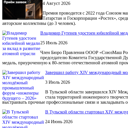
4 Август 2026
Премия проводится с 2022 года Союзом м
Татарстан и Госкорпорации «Ростех», сред
авторские коллективы (до 3 человек).
Владимир Гутенев удостоен юбилейной меда
25 Июль 2026
Член Бюро Правления ОООР «СоюзМаш Росс
председателю Комитета Государственной Д
медаль, приуроченную к 80-летию отечественной атомной пр
Завершил работу XIV международный м
3 Июль 2026
В Тульской области завершился XIV Меж
стала территорией инженерного творчест
выстраивать прочные профессиональные связи и закладывать 
В Тульской области стартовал XIV меж
24 Июнь 2026