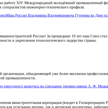
 начал работу XIV Международный молодёжный промышленный ф
 специалистов инженерно-технического профиля.
 СоюзМаш России Владимира Владимировича Гутенева ко Дню о
машиностроителей России! За прошедшие 19 лет наш Союз стал 
нности и укрепления технологического лидерства страны.
ей организации, объединяющей уже более миллиона профессион
нной промышленности.
е ежегодного конкурса на соискание премии имени А. Ф. Можа
нная авиастроительная корпорация (входит в Госкорпорацию Ро
ить как отдельные авторы, так и авторские коллективы, работ