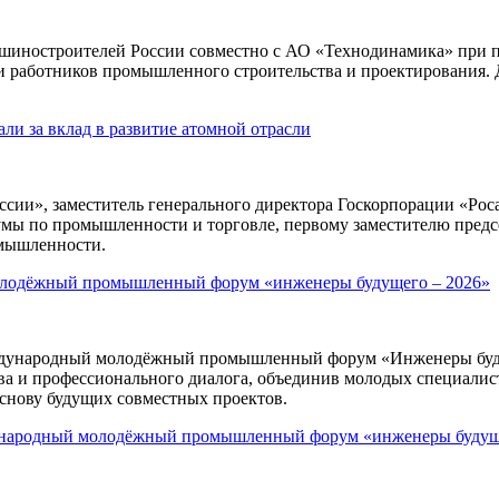
ашиностроителей России совместно с АО «Технодинамика» при 
и работников промышленного строительства и проектирования. Д
ли за вклад в развитие атомной отрасли
ии», заместитель генерального директора Госкорпорации «Ро
умы по промышленности и торговле, первому заместителю пред
омышленности.
олодёжный промышленный форум «инженеры будущего – 2026»
дународный молодёжный промышленный форум «Инженеры будуще
ва и профессионального диалога, объединив молодых специалист
основу будущих совместных проектов.
дународный молодёжный промышленный форум «инженеры буду