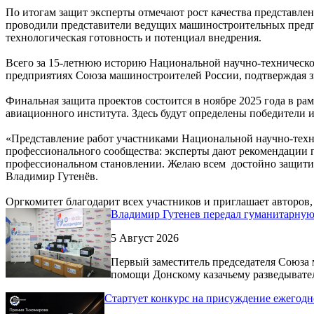
По итогам защит эксперты отмечают рост качества представл
проводили представители ведущих машиностроительных предп
технологическая готовность и потенциал внедрения.
Всего за 15-летнюю историю Национальной научно-техническо
предприятиях Союза машиностроителей России, подтверждая 
Финальная защита проектов состоится в ноябре 2025 года в ра
авиационного института. Здесь будут определены победители 
«Представление работ участниками Национальной научно-техн
профессионального сообщества: эксперты дают рекомендации п
профессиональном становлении. Желаю всем достойно защитит
Владимир Гутенёв.
Оргкомитет благодарит всех участников и приглашает авторов
Владимир Гутенев передал гуманитарну
5 Август 2026
Первый заместитель председателя Союза
помощи Донскому казачьему разведывате
Cтартует конкурс на присуждение ежегод