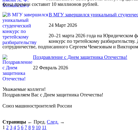
фонд премии составит 10 миллионов рублей.
В МГУ завершился уникальный студенческ
24 Март 2026
20–21 марта 2026 года на Юридическом 
конкурс по третейскому разбирательству
сотрудничестве, подписанного Сергеем Чемезовым и Виктором
Поздравление с Днем защитника Отечества!
22 Февраль 2026
Уважаемые коллеги!
Поздравляем Вас с Днем защитника Отечества!
Союз машиностроителей России
Страницы
←
Пред.
След.
→
1
2
3
4
5
6
7
8
9
10
11