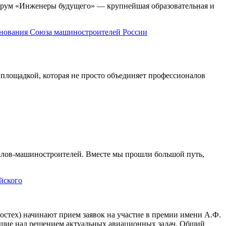
орум «Инженеры будущего» — крупнейшая образовательная и
снования Союза машиностроителей России
площадкой, которая не просто объединяет профессионалов
алов-машиностроителей. Вместе мы прошли большой путь,
йского
стех) начинают прием заявок на участие в премии имени А.Ф.
ающие над решением актуальных авиационных задач. Общий