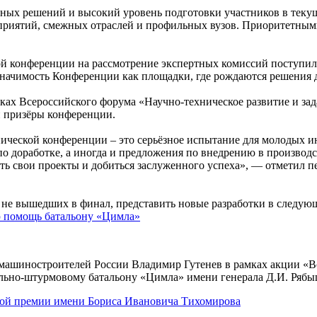
енных решений и высокий уровень подготовки участников в тек
риятий, смежных отраслей и профильных вузов. Приоритетными
й конференции на рассмотрение экспертных комиссий поступило
значимость Конференции как площадки, где рождаются решения 
мках Всероссийского форума «Научно-техническое развитие и за
и призёры конференции.
ической конференции – это серьёзное испытание для молодых 
о доработке, а иногда и предложения по внедрению в производс
ь свои проекты и добиться заслуженного успеха», — отметил 
, не вышедших в финал, представить новые разработки в следую
ю помощь батальону «Цимла»
 машиностроителей России Владимир Гутенев в рамках акции «В
льно-штурмовому батальону «Цимла» имени генерала Д.И. Рябы
ной премии имени Бориса Ивановича Тихомирова