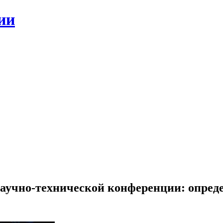
ии
научно-технической конференции: опред