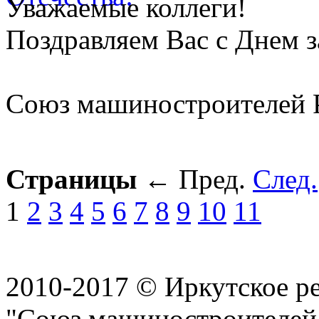
Уважаемые коллеги!
Поздравляем Вас с Днем 
Союз машиностроителей 
Страницы
←
Пред.
След.
1
2
3
4
5
6
7
8
9
10
11
2010-2017 © Иркутское р
"Союз машиностроителей