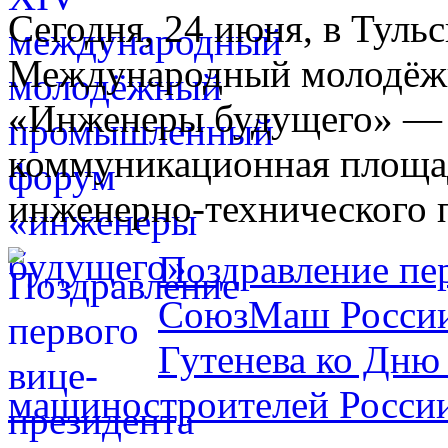
Сегодня, 24 июня, в Туль
Международный молодё
«Инженеры будущего» — 
коммуникационная площад
инженерно-технического 
Поздравление пе
СоюзМаш России
Гутенева ко Дню
машиностроителей Росси