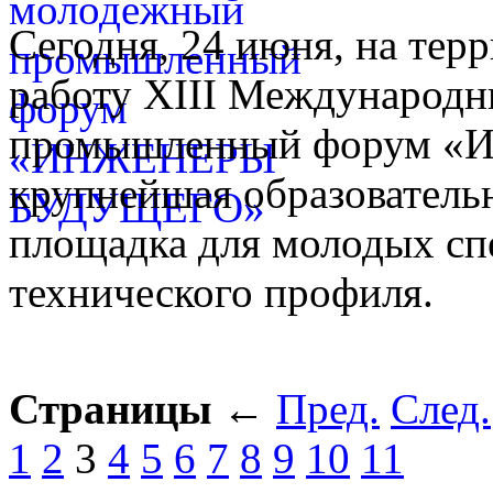
Сегодня, 24 июня, на тер
работу XIII Международ
промышленный форум «И
крупнейшая образователь
площадка для молодых сп
технического профиля.
Страницы
←
Пред.
След.
1
2
3
4
5
6
7
8
9
10
11