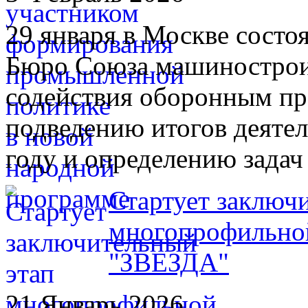
​29 января в Москве сост
Бюро Союза машинострои
содействия оборонным пр
подведению итогов деятел
году и определению задач 
Стартует заключ
многопрофильно
"ЗВЕЗДА"
21 Январь 2026