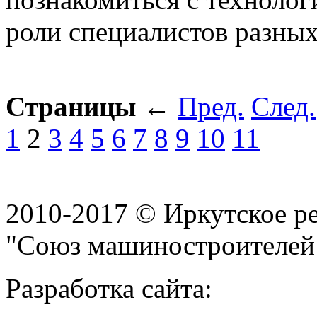
роли специалистов разных
Страницы
←
Пред.
След.
1
2
3
4
5
6
7
8
9
10
11
2010-2017 © Иркутское р
"Союз машиностроителей
Разработка сайта: