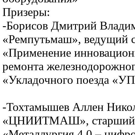
Призеры:
-Борисов Дмитрий Влади
«Ремпутьмаш», ведущий с
«Применение инновационн
ремонта железнодорожног
«Укладочного поезда «УП
-Тохтамышев Аллен Нико
«ЦНИИТМАШ», старший н
«Металлургия 4.0 – цифр