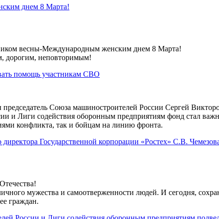
ским днем 8 Марта!
дником весны-Международным женским днем 8 Марта!
, дорогим, неповторимым!
вать помощь участникам СВО
вы председатель Союза машиностроителей России Сергей Викто
ии и Лиги содействия оборонным предприятиям фонд стал важ
ями конфликта, так и бойцам на линию фронта.
о директора Государственной корпорации «Ростех» С.В. Чемезов
Отечества!
ичного мужества и самоотверженности людей. И сегодня, сохран
ее граждан.
лей России и Лиги содействия оборонным предприятиям подвел