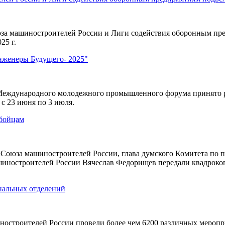
юза машиностроителей России и Лиги содействия оборонным пре
25 г.
нженеры Будущего- 2025"
еждународного молодежного промышленного форума принято ре
с 23 июня по 3 июля.
 бойцам
т Союза машиностроителей России, глава думского Комитета по 
шиностроителей России Вячеслав Федорищев передали квадрокоп
ональных отделений
ностроителей России провели более чем 6200 различных мероп