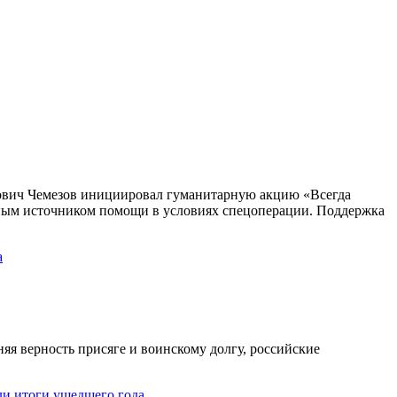
рович Чемезов инициировал гуманитарную акцию «Всегда
ным источником помощи в условиях спецоперации. Поддержка
а
яя верность присяге и воинскому долгу, российские
и итоги ушедшего года