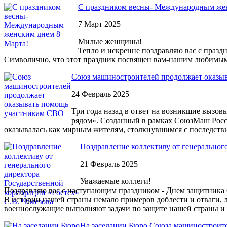
С праздником весны- Международным жен
7 Март 2025
Милые женщины!
Тепло и искренне поздравляю вас с праз
Символично, что этот праздник посвящен вам-нашим любимым
Союз машиностроителей продолжает оказы
24 Февраль 2025
Три года назад в ответ на возникшие вызо
рядом». Созданный в рамках СоюзМаш Росс
оказывалась как мирным жителям, столкнувшимся с последстви
Поздравление коллективу от генеральног
21 Февраль 2025
Уважаемые коллеги!
Поздравляю вас с наступающим праздником - Днем защитника 
В истории нашей страны немало примеров доблести и отваги, л
военнослужащие выполняют задачи по защите нашей страны и 
На заседании Бюро Союза машиностроите