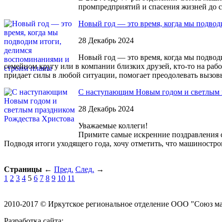
промпредприятий и спасения жизней до с
Новый год — это время, когда мы подво
28 Декабрь 2024
Новый год — это время, когда мы подвод
семейном кругу или в компании близких друзей, кто-то на рабо
придает силы в любой ситуации, помогает преодолевать вызов
С наступающим Новым годом и светлым 
28 Декабрь 2024
Уважаемые коллеги!
Примите самые искренние поздравления 
Подводя итоги уходящего года, хочу отметить, что машиностро
Страницы
←
Пред.
След.
→
1
2
3
4
5
6
7
8
9
10
11
2010-2017 © Иркутское региональное отделение ООО "Союз м
Разработка сайта: