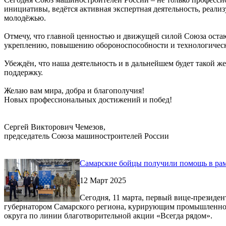
инициативы, ведётся активная экспертная деятельность, реали
молодёжью.
Отмечу, что главной ценностью и движущей силой Союза остаю
укреплению, повышению обороноспособности и технологическ
Убеждён, что наша деятельность и в дальнейшем будет такой ж
поддержку.
Желаю вам мира, добра и благополучия!
Новых профессиональных достижений и побед!
Сергей Викторович Чемезов,
председатель Союза машиностроителей России
Самарские бойцы получили помощь в рам
12 Март 2025
Сегодня, 11 марта, первый вице-президе
губернатором Самарского региона, курирующим промышленнос
округа по линии благотворительной акции «Всегда рядом».