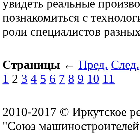
увидеть реальные произв
познакомиться с технолог
роли специалистов разных
Страницы
←
Пред.
След.
1
2
3
4
5
6
7
8
9
10
11
2010-2017 © Иркутское р
"Союз машиностроителей