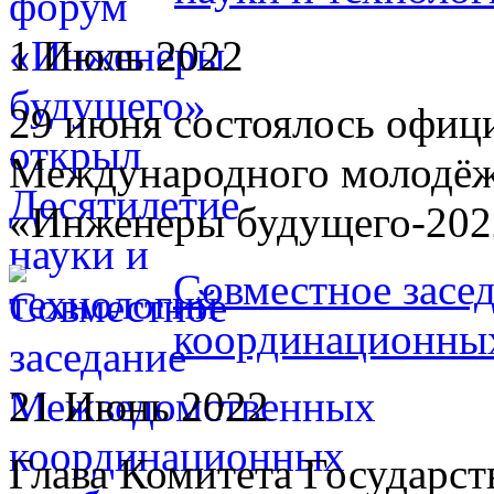
1 Июль 2022
29 июня состоялось офиц
Международного молодё
«Инженеры будущего-202
Совместное засе
координационных
21 Июнь 2022
Глава Комитета Государс