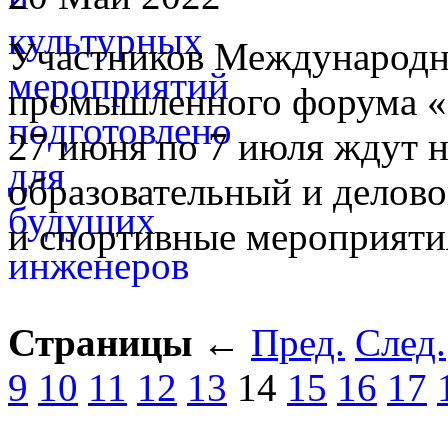
Участников Международн
промышленного форума «
27 июня по 7 июля ждут 
образовательный и делово
и спортивные мероприяти
Страницы
←
Пред.
След.
9
10
11
12
13
14
15
16
17