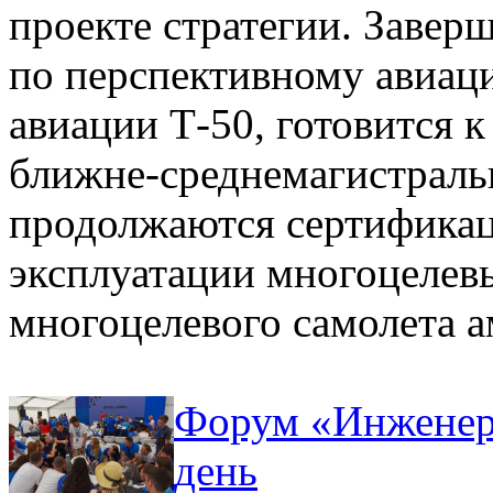
проекте стратегии. Завер
по перспективному авиац
авиации Т-50, готовится 
ближне-среднемагистраль
продолжаются сертификац
эксплуатации многоцелевы
многоцелевого самолета 
Форум «Инженеры
день