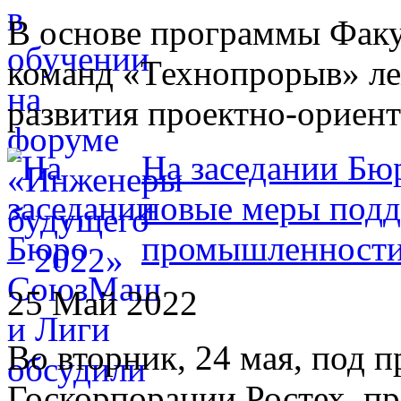
В основе программы Факу
команд «Технопрорыв» ле
развития проектно-ориен
На заседании Б
новые меры подд
промышленност
25 Май 2022
Во вторник, 24 мая, под п
Госкорпорации Ростех, пр