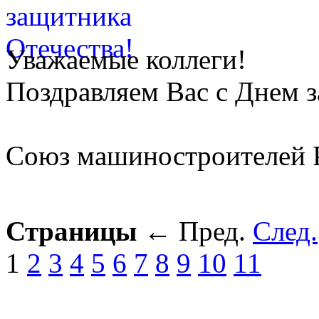
Уважаемые коллеги!
Поздравляем Вас с Днем 
Союз машиностроителей 
Страницы
←
Пред.
След.
1
2
3
4
5
6
7
8
9
10
11