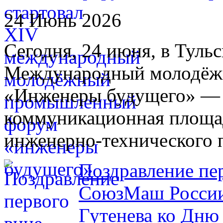
24 Июнь 2026
Сегодня, 24 июня, в Туль
Международный молодё
«Инженеры будущего» — 
коммуникационная площад
инженерно-технического 
Поздравление пе
СоюзМаш России
Гутенева ко Дню