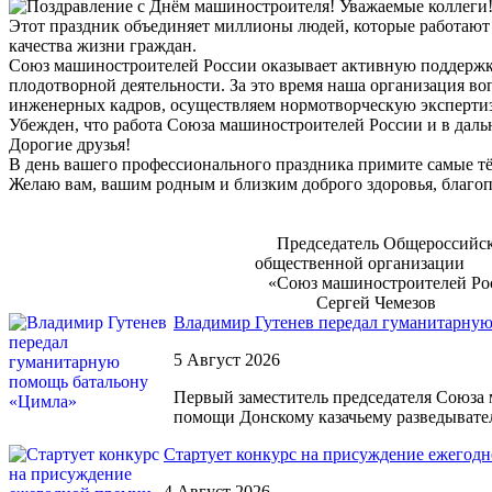
Этот праздник объединяет миллионы людей, которые работают
качества жизни граждан.
Союз машиностроителей России оказывает активную поддержку 
плодотворной деятельности. За это время наша организация в
инженерных кадров, осуществляем нормотворческую эксперти
Убежден, что работа Союза машиностроителей России и в даль
Дорогие друзья!
В день вашего профессионального праздника примите самые тё
Желаю вам, вашим родным и близким доброго здоровья, благоп
Председатель Общероссийск
общественной организации
«Союз машиностроителей Р
Сергей Чемезов
Владимир Гутенев передал гуманитарну
5 Август 2026
Первый заместитель председателя Союза
помощи Донскому казачьему разведывате
Cтартует конкурс на присуждение ежегод
4 Август 2026