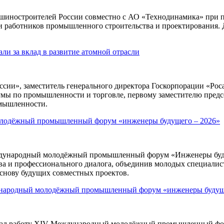
ашиностроителей России совместно с АО «Технодинамика» при 
и работников промышленного строительства и проектирования. Д
ли за вклад в развитие атомной отрасли
ии», заместитель генерального директора Госкорпорации «Ро
умы по промышленности и торговле, первому заместителю пред
омышленности.
олодёжный промышленный форум «инженеры будущего – 2026»
дународный молодёжный промышленный форум «Инженеры будуще
ва и профессионального диалога, объединив молодых специалист
основу будущих совместных проектов.
дународный молодёжный промышленный форум «инженеры буду
 начал работу XIV Международный молодёжный промышленный ф