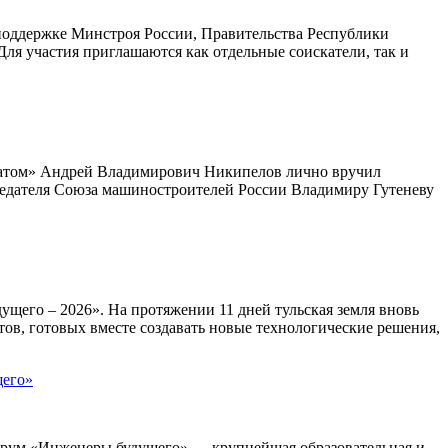
поддержке Минстроя России, Правительства Республики
ля участия приглашаются как отдельные соискатели, так и
сатом» Андрей Владимирович Никипелов лично вручил
седателя Союза машиностроителей России Владимиру Гутеневу
го – 2026». На протяжении 11 дней тульская земля вновь
ов, готовых вместе создавать новые технологические решения,
щего»
орум «Инженеры будущего» — крупнейшая образовательная и