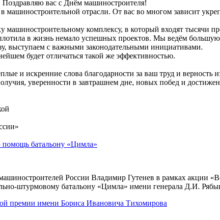
Поздравляю вас с Днём машиностроителя!
 в машиностроительной отрасли. От вас во многом зависит укр
машиностроительному комплексу, в который входят тысячи пред
оплотила в жизнь немало успешных проектов. Мы ведём большую
зу, выступаем с важными законодательными инициативами.
нейшем будет отличаться такой же эффективностью.
плые и искренние слова благодарности за ваш труд и верность 
олучия, уверенности в завтрашнем дне, новых побед и достижен
ой
оссии»
ю помощь батальону «Цимла»
 машиностроителей России Владимир Гутенев в рамках акции «В
льно-штурмовому батальону «Цимла» имени генерала Д.И. Рябы
ной премии имени Бориса Ивановича Тихомирова