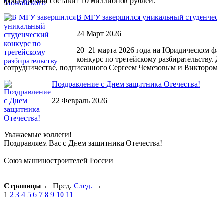
фонд премии составит 10 миллионов рублей.
В МГУ завершился уникальный студенческ
24 Март 2026
20–21 марта 2026 года на Юридическом 
конкурс по третейскому разбирательству
сотрудничестве, подписанного Сергеем Чемезовым и Виктором
Поздравление с Днем защитника Отечества!
22 Февраль 2026
Уважаемые коллеги!
Поздравляем Вас с Днем защитника Отечества!
Союз машиностроителей России
Страницы
←
Пред.
След.
→
1
2
3
4
5
6
7
8
9
10
11