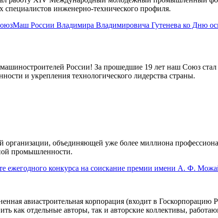
 специалистов инженерно-технического профиля.
 СоюзМаш России Владимира Владимировича Гутенева ко Дню о
машиностроителей России! За прошедшие 19 лет наш Союз стал 
нности и укрепления технологического лидерства страны.
ей организации, объединяющей уже более миллиона профессион
нной промышленности.
е ежегодного конкурса на соискание премии имени А. Ф. Можа
нная авиастроительная корпорация (входит в Госкорпорацию Ро
ить как отдельные авторы, так и авторские коллективы, работ