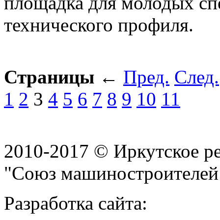
площадка для молодых сп
технического профиля.
Страницы
←
Пред.
След.
1
2
3
4
5
6
7
8
9
10
11
2010-2017 © Иркутское р
"Союз машиностроителей
Разработка сайта: