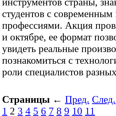
инструментов страны, зн
студентов с современным
профессиями. Акция прово
и октябре, ее формат поз
увидеть реальные произв
познакомиться с технолог
роли специалистов разных
Страницы
←
Пред.
След.
1
2
3
4
5
6
7
8
9
10
11