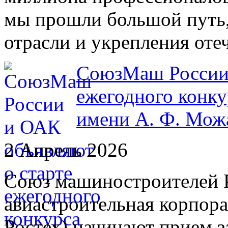
мы прошли большой путь,
отрасли и укрепления от
СоюзМаш России 
ежегодного конку
имени А. Ф. Мож
2 Апрель 2026
Союз машиностроителей 
авиастроительная корпор
Ростех) начинают прием з