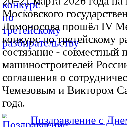
20–21 марта 2026 года н
Московского государстве
Ломоносова прошёл IV М
конкурс по третейскому р
состязание - совместный 
машиностроителей России
соглашения о сотрудничес
Чемезовым и Виктором Са
года.
Поздравление с Дне