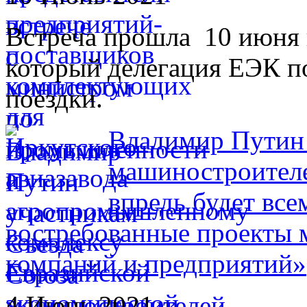
Встреча прошла 10 июня 
который делегация ЕЭК по
поездки.
Владимир Путин 
машиностроителе
впредь будет вс
востребованные проекты
компаний и предприятий»
4 Июнь 2021